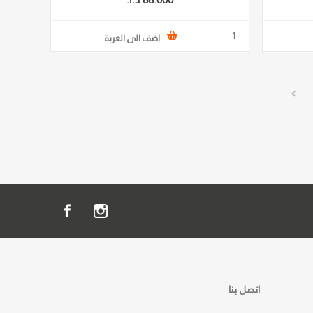
66.000 د.ا.‏
اضف الى العربة
اتصل بنا