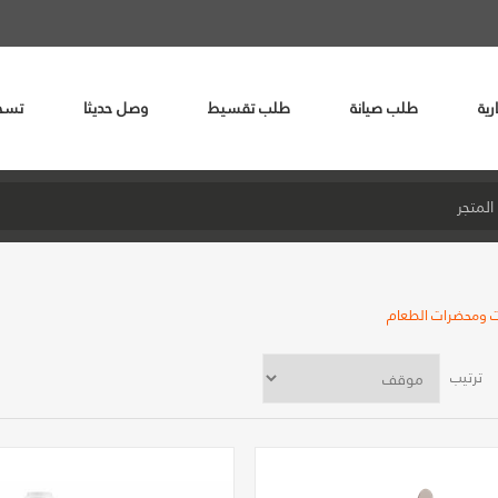
رية
طلب صيانة
طلب تقسيط
وصل حديثا
تسج
 ومحضرات الطعام
ترتيب