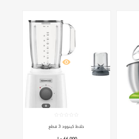
خلاط كينوود 3 قطع