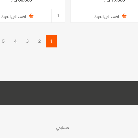
19.000 د.ا.‏
60.000 د.ا.‏
اضف الى العربة
اضف الى العربة
5
4
3
2
1
حسابي